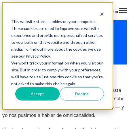
Open main navigation
This website stores cookies on your computer.
These cookies are used to improve your website
Omnicanalidad: por qué tener
experience and provide more personalized services
muchos canales no servía de
to you, both on this website and through other
media. To find out more about the cookies we use,
nada (hasta que entendí esto)
see our Privacy Policy.
We won't track your information when you visit our
site. But in order to comply with your preferences,
Cierro la semana tres. (Sí, tres. A mí también me
we'll have to use just one tiny cookie so that you're
sorprende que sigamos aquí.) Y esta vez hice algo
not asked to make this choice again.
distinto: en lugar de encerrarme a investigar sola hasta
Accept
Decline
tarde, me senté a hablar con alguien que de verdad sabe.
Nil —
Nilsen, nuestra Head of Customer Success
— y
yo nos pusimos a hablar de omnicanalidad.