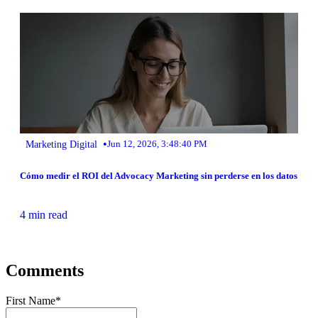
•
Marketing Digital
Jun 12, 2026, 3:48:40 PM
Cómo medir el ROI del Advocacy Marketing sin perderse en los datos
4 min read
Comments
First Name
*