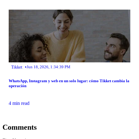
•
Tikket
Jun 18, 2026, 1:34:39 PM
WhatsApp, Instagram y web en un solo lugar: cómo Tikket cambia la
operación
4 min read
Comments