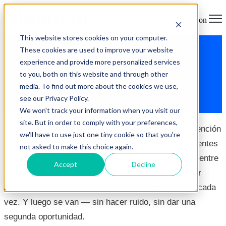
Open main navigation
This website stores cookies on your computer.
These cookies are used to improve your website
Omnicanalidad en 2026: por
experience and provide more personalized services
qué centralizar canales ya no es
to you, both on this website and through other
media. To find out more about the cookies we use,
opcional
see our Privacy Policy.
We won't track your information when you visit our
site. But in order to comply with your preferences,
Hay una frase que resume el estado actual de la atención
we'll have to use just one tiny cookie so that you're
al cliente digital mejor que cualquier informe: los clientes
not asked to make this choice again.
no se quejan de que los sistemas no se comunican entre
Accept
Decline
sí. Simplemente se cansan de repetirse, de no tener
respuesta, de sentir que están empezando de cero cada
vez. Y luego se van — sin hacer ruido, sin dar una
segunda oportunidad.