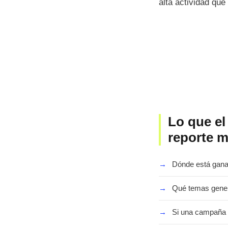
alta actividad qu
Lo que el
reporte m
→
Dónde está gana
→
Qué temas genera
→
Si una campaña 