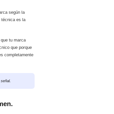
arca según la
 técnica es la
o que tu marca
cnico que porque
a es completamente
 señal.
umen.