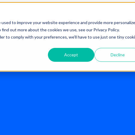
e used to improve your website experience and provide more personaliz
 find out more about the cookies we use, see our Privacy Policy.
der to comply with your preferences, we'll have to use just one tiny cook
ber lo que realmente piensan de 
Accept
Decline