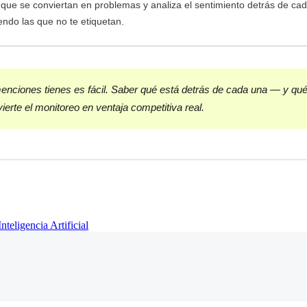
 que se conviertan en problemas y analiza el sentimiento detrás de ca
ndo las que no te etiquetan.
nciones tienes es fácil. Saber qué está detrás de cada una — y qué
ierte el monitoreo en ventaja competitiva real.
Inteligencia Artificial