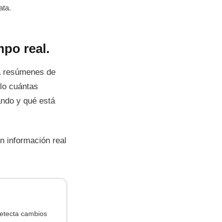
ata.
po real.
ra resúmenes de
olo cuántas
ando y qué está
n información real
detecta cambios