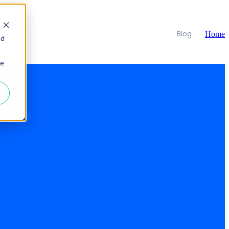
Blog
Home
ed
ie
tu marca (y no lo que te dicen)