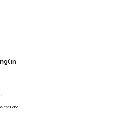
ningún
do.
ás escuchó.