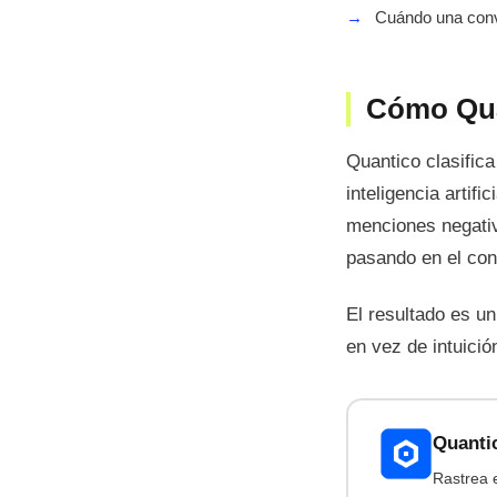
→
Cuándo una conve
Cómo Quan
Quantico clasific
inteligencia artif
menciones negativ
pasando en el con
El resultado es u
en vez de intuició
Quanti
Rastrea e