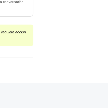
da conversación
 requiere acción