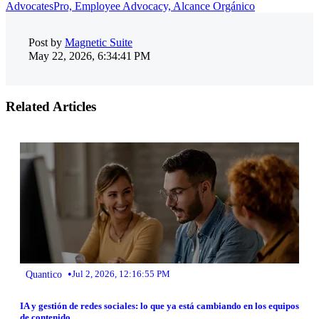
AdvocatesPro,
Employee Advocacy,
Alcance Orgánico
Post by
Magnetic Suite
May 22, 2026, 6:34:41 PM
Related Articles
•
Quantico
Jul 2, 2026, 12:16:55 PM
IA y gestión de redes sociales: lo que ya está cambiando en los equipos
de contenido