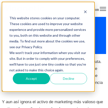
Open main navigation
This website stores cookies on your computer.
These cookies are used to improve your website
Por qué tus empleados son el
experience and provide more personalized services
canal de marketing más
to you, both on this website and through other
media. To find out more about the cookies we use,
subutilizado que tienes
see our Privacy Policy.
We won't track your information when you visit our
site. But in order to comply with your preferences,
La mayoría de empresas tiene presupuesto para pauta.
we'll have to use just one tiny cookie so that you're
Tiene herramientas de contenido. Tiene estrategia de
not asked to make this choice again.
redes sociales. Tiene agencia o equipo interno. Tiene
Accept
Decline
todo lo que, en teoría, necesita para construir presencia
de marca.
Y aun así ignora el activo de marketing más valioso que